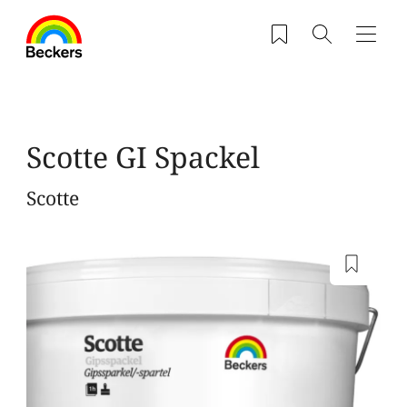
Hoppa till huvudinnehåll
Sparade produkter
Sök
Navig
Scotte GI Spackel
Scotte