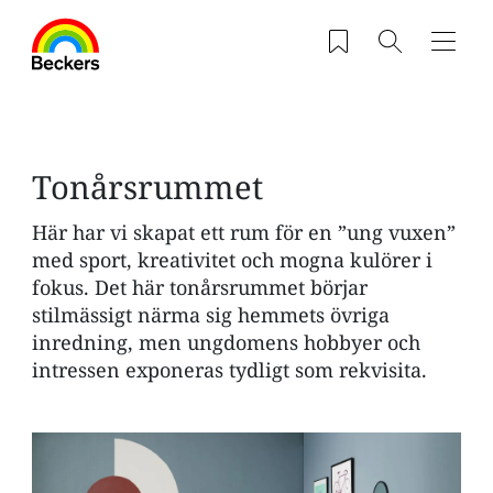
Hoppa till huvudinnehåll
Sparade produkter
Sök
Navig
Tonårsrummet
Här har vi skapat ett rum för en ”ung vuxen”
med sport, kreativitet och mogna kulörer i
fokus. Det här tonårsrummet börjar
stilmässigt närma sig hemmets övriga
inredning, men ungdomens hobbyer och
intressen exponeras tydligt som rekvisita.