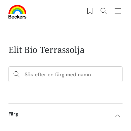
Hoppa till huvudinnehåll
Sparade produkter
Sök
Navig
Elit Bio Terrassolja
Färg