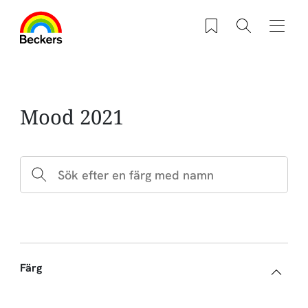
Hoppa till huvudinnehåll
Sparade produkter
Sök
Navig
Mood 2021
Färg