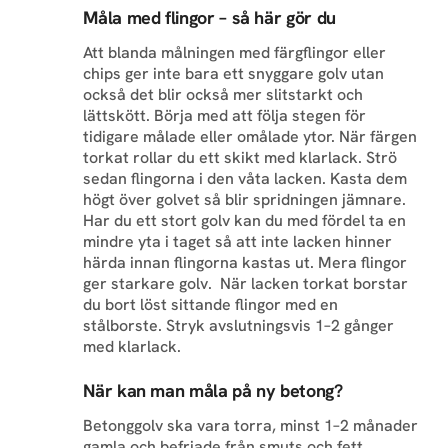
Måla med flingor – så här gör du
Att blanda målningen med färgflingor eller
chips ger inte bara ett snyggare golv utan
också det blir också mer slitstarkt och
lättskött. Börja med att följa stegen för
tidigare målade eller omålade ytor. När färgen
torkat rollar du ett skikt med klarlack. Strö
sedan flingorna i den våta lacken. Kasta dem
högt över golvet så blir spridningen jämnare.
Har du ett stort golv kan du med fördel ta en
mindre yta i taget så att inte lacken hinner
härda innan flingorna kastas ut. Mera flingor
ger starkare golv. När lacken torkat borstar
du bort löst sittande flingor med en
stålborste. Stryk avslutningsvis 1–2 gånger
med klarlack.
När kan man måla på ny betong?
Betonggolv ska vara torra, minst 1–2 månader
gamla och befriade från smuts och fett.