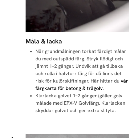
Måla & lacka
När grundmålningen torkat färdigt målar
du med outspädd färg. Stryk flödigt och
jämnt 1–2 gånger. Undvik att gå tillbaka
och rolla i halvtorr färg för då finns det
risk för kulörskiftningar. Här hittar du
vår
färgkarta för betong & trägolv
.
Klarlacka golvet 1–2 gånger (gäller golv
målade med EPX-V Golvfärg). Klarlacken
skyddar golvet och ger extra slityta.