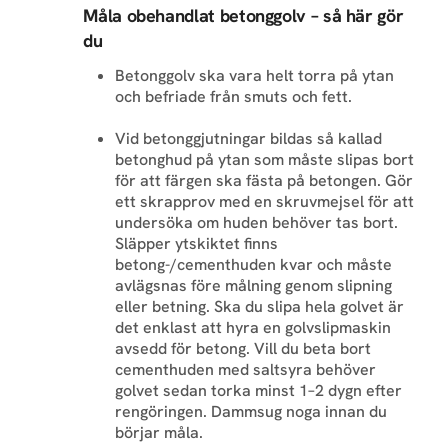
Måla obehandlat betonggolv – så här gör
du
Betonggolv ska vara helt torra på ytan
och befriade från smuts och fett.
Vid betonggjutningar bildas så kallad
betonghud på ytan som måste slipas bort
för att färgen ska fästa på betongen. Gör
ett skrapprov med en skruvmejsel för att
undersöka om huden behöver tas bort.
Släpper ytskiktet finns
betong-/cementhuden kvar och måste
avlägsnas före målning genom slipning
eller betning. Ska du slipa hela golvet är
det enklast att hyra en golvslipmaskin
avsedd för betong. Vill du beta bort
cementhuden med saltsyra behöver
golvet sedan torka minst 1–2 dygn efter
rengöringen. Dammsug noga innan du
börjar måla.