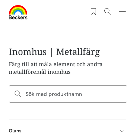
Hoppa till huvudinnehåll
Sparade produkter
Sök
Navig
Inomhus | Metallfärg
Färg till att måla element och andra
metallföremål inomhus
Glans