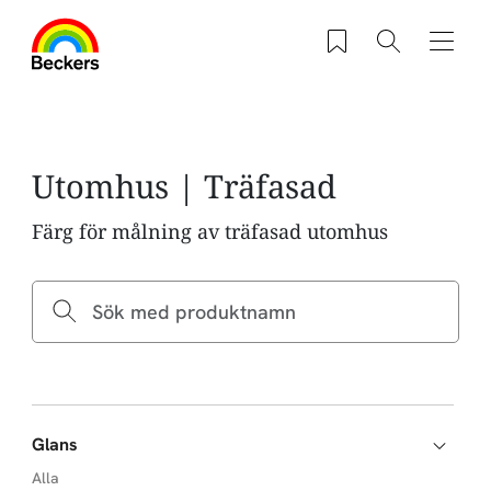
Hoppa till huvudinnehåll
Sparade produkter
Sök
Navig
Utomhus | Träfasad
Färg för målning av träfasad utomhus
Glans
Alla