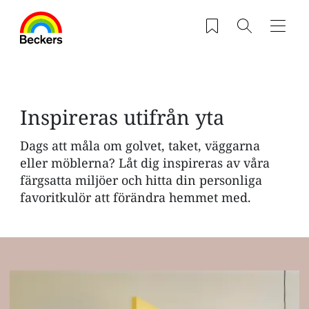
Hoppa till huvudinnehåll
Sparade produkter
Sök
Navig
Inspireras utifrån yta
Dags att måla om golvet, taket, väggarna
eller möblerna? Låt dig inspireras av våra
färgsatta miljöer och hitta din personliga
favoritkulör att förändra hemmet med.