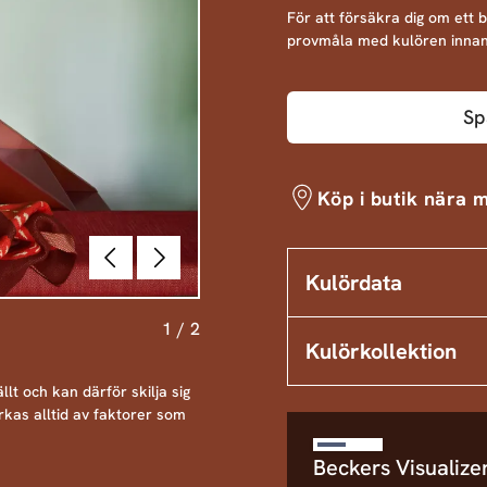
För att försäkra dig om ett 
provmåla med kulören innan
Sp
Köp i butik nära m
Föregående
Nästa
Kulördata
1
/
2
Kulörkollektion
llt och kan därför skilja sig
rkas alltid av faktorer som
Beckers Visualize