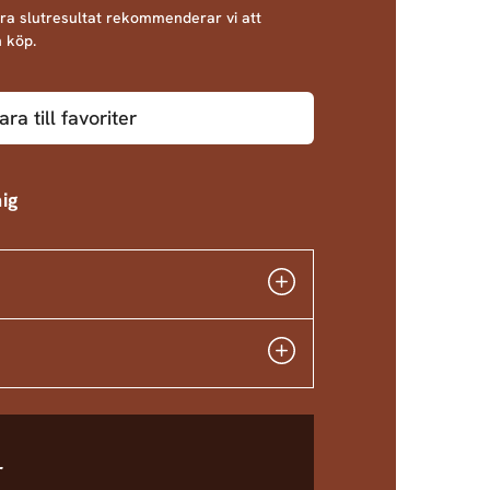
bra slutresultat rekommenderar vi att
 köp.
ara till favoriter
ig
r