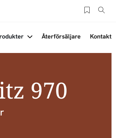
Sparade produkter
Sök
rodukter
Återförsäljare
Kontakt
under Tips & råd
Items under Produkter
itz 970
r