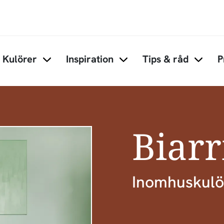
Hoppa till huvudinnehåll
Kulörer
Inspiration
Tips & råd
P
Items under Kulörer
Items under Inspiration
Items 
Biarr
Inomhuskulö