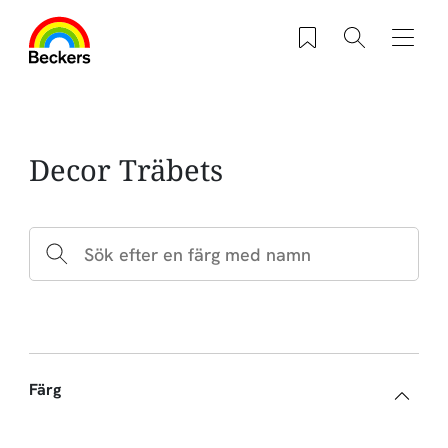
Hoppa till huvudinnehåll
Sparade produkter
Sök
Navig
Decor Träbets
Färg