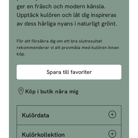
ger en fräsch och modern känsla.
Upptäck kulören och låt dig inspireras
av dess härliga nyans i naturligt grönt.
För att försäkra dig om ett bra slutresultat
rekommenderar vi att provmåla med kulören innan
köp.
Spara till favoriter
Köp i butik nära mig
Kulördata
Kulörkollektion