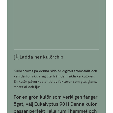
Ladda ner kulörchip
Kulörprovet på denna sida är digitalt framställt och
kan därför skilja sig lite från den faktiska kulören.
En kulör påverkas alltid av faktorer som yta, glans,
material och ljus.
För en grön kulör som verkligen fångar
ögat, välj Eukalyptus 901! Denna kulör
passar perfekt i alla rum i hemmet och