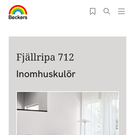
Hoppa till huvudinnehåll
Sparade produkter
Sök
Navig
Fjällripa 712
Inomhuskulör