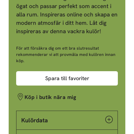
ögat och passar perfekt som accent i
alla rum. Inspireras online och skapa en
modern atmosfär i ditt hem. Låt dig
inspireras av denna vackra kulör!
För att försäkra dig om ett bra slutresultat
rekommenderar vi att provmåla med kulören innan
köp.
Spara till favoriter
Köp i butik nära mig
Kulördata