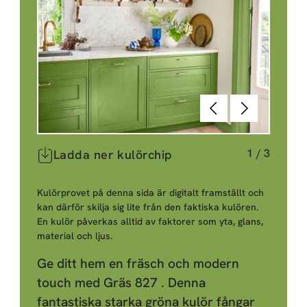
Föregående
Nästa
1
/
3
Ladda ner kulörchip
Kulörprovet på denna sida är digitalt framställt och
kan därför skilja sig lite från den faktiska kulören.
En kulör påverkas alltid av faktorer som yta, glans,
material och ljus.
Ge ditt hem en fräsch och modern
touch med Gräs 827 . Denna
fantastiska starka gröna kulör fångar