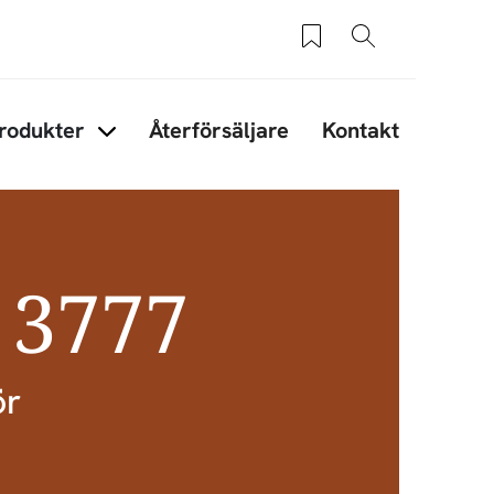
Sparade produkter
Sök
rodukter
Återförsäljare
Kontakt
under Tips & råd
Items under Produkter
 3777
ör