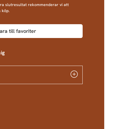
bra slutresultat rekommenderar vi att
 köp.
ara till favoriter
ig