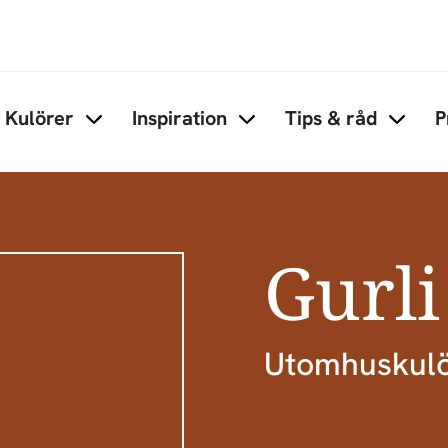
Hoppa till huvudinnehåll
Kulörer
Inspiration
Tips & råd
P
Items under Kulörer
Items under Inspiration
Items 
Gurli
Utomhuskul