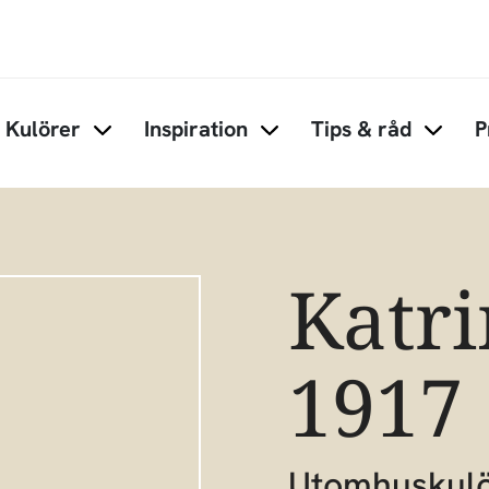
Hoppa till huvudinnehåll
Kulörer
Inspiration
Tips & råd
P
Items under Kulörer
Items under Inspiration
Items 
Katr
1917
Utomhuskul