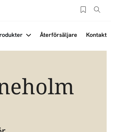
Sparade produkter
Sök
rodukter
Återförsäljare
Kontakt
under Tips & råd
Items under Produkter
ineholm
ör