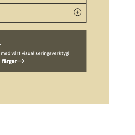
r
 med vårt visualiseringsverktyg!
 färger