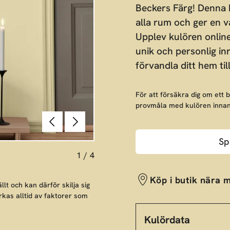
Beckers Färg! Denna h
alla rum och ger en 
Upplev kulören online 
unik och personlig in
förvandla ditt hem till
För att försäkra dig om ett 
provmåla med kulören innan
Föregående
Nästa
Sp
1
/
4
Köp i butik nära m
llt och kan därför skilja sig
rkas alltid av faktorer som
Kulördata