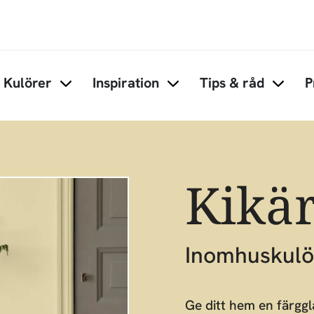
Hoppa till huvudinnehåll
Kulörer
Inspiration
Tips & råd
P
Items under Kulörer
Items under Inspiration
Items 
Kikär
Inomhuskulö
Ge ditt hem en färgg