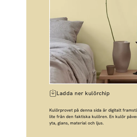
Ladda ner kulörchip
Kulörprovet på denna sida är digitalt framstä
lite från den faktiska kulören. En kulör påve
yta, glans, material och ljus.