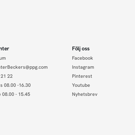
nter
Följ oss
rum
Facebook
nterBeckers@ppg.com
Instagram
 21 22
Pinterest
s 08.00 -16.30
Youtube
e 08.00 - 15.45
Nyhetsbrev