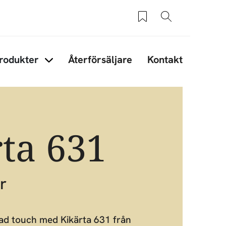
Sparade produkter
Sök
rodukter
Återförsäljare
Kontakt
under Tips & råd
Items under Produkter
ta 631
r
lad touch med Kikärta 631 från