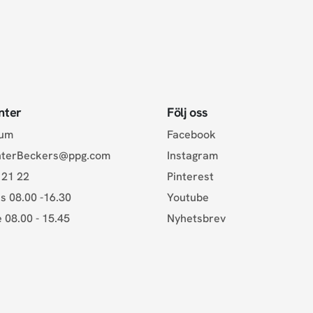
nter
Följ oss
rum
Facebook
nterBeckers@ppg.com
Instagram
 21 22
Pinterest
s 08.00 -16.30
Youtube
e 08.00 - 15.45
Nyhetsbrev