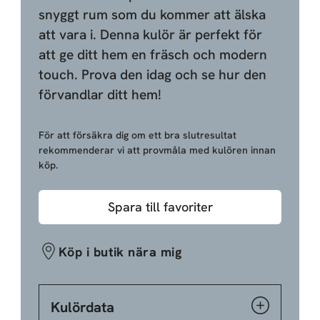
snyggt rum som du kommer att älska
att vara i. Denna kulör är perfekt för
att ge ditt hem en fräsch och modern
touch. Prova den idag och se hur den
förvandlar ditt hem!
För att försäkra dig om ett bra slutresultat
rekommenderar vi att provmåla med kulören innan
köp.
Spara till favoriter
Köp i butik nära mig
Kulördata