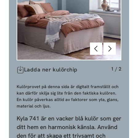
Föregående
Nästa
1
/
2
Ladda ner kulörchip
Kulörprovet på denna sida är digitalt framställt och
kan därför skilja sig lite från den faktiska kulören.
En kulör påverkas alltid av faktorer som yta, glans,
material och ljus.
Kyla 741 är en vacker blå kulör som ger
ditt hem en harmonisk känsla. Använd
den för att skapa ett trivsamt och