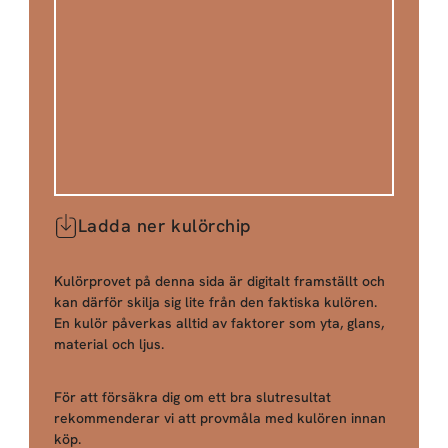
Ladda ner kulörchip
Kulörprovet på denna sida är digitalt framställt och
kan därför skilja sig lite från den faktiska kulören.
En kulör påverkas alltid av faktorer som yta, glans,
material och ljus.
För att försäkra dig om ett bra slutresultat
rekommenderar vi att provmåla med kulören innan
köp.