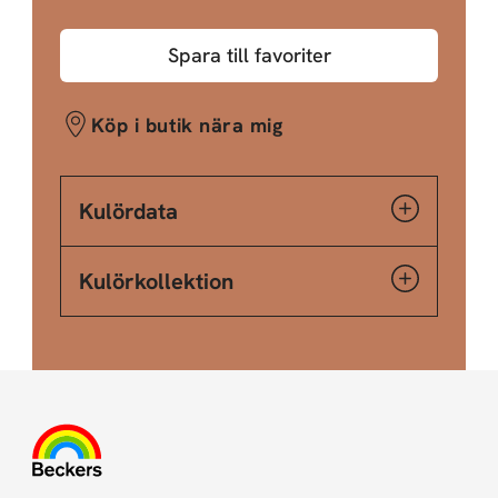
Spara till favoriter
Köp i butik nära mig
Kulördata
Kulörkollektion