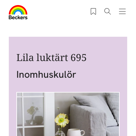
Hoppa till huvudinnehåll
Sparade produkter
Sök
Navig
Lila luktärt 695
Inomhuskulör