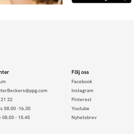
nter
Följ oss
rum
Facebook
nterBeckers@ppg.com
Instagram
 21 22
Pinterest
s 08.00 -16.30
Youtube
e 08.00 - 15.45
Nyhetsbrev