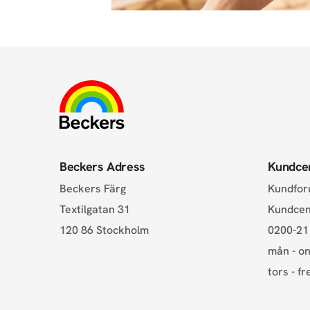
Beckers Adress
Kundce
Beckers Färg
Kundfo
Textilgatan 31
Kundce
120 86 Stockholm
0200-21
mån - on
tors - fr