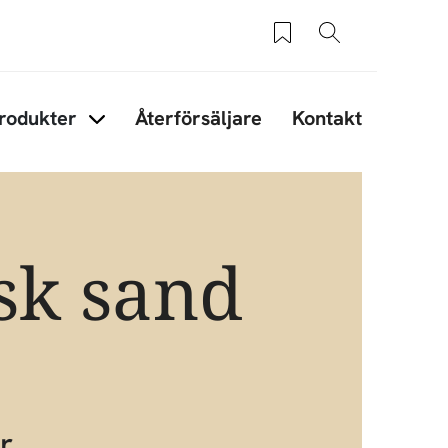
Sparade produkter
Sök
rodukter
Återförsäljare
Kontakt
under Tips & råd
Items under Produkter
sk sand
r