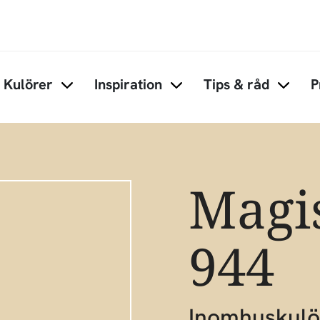
Hoppa till huvudinnehåll
Kulörer
Inspiration
Tips & råd
P
Items under Kulörer
Items under Inspiration
Items 
Magi
944
Inomhuskulö