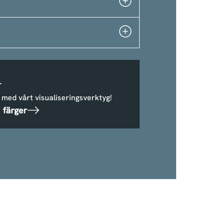
r
 med vårt visualiseringsverktyg!
 färger