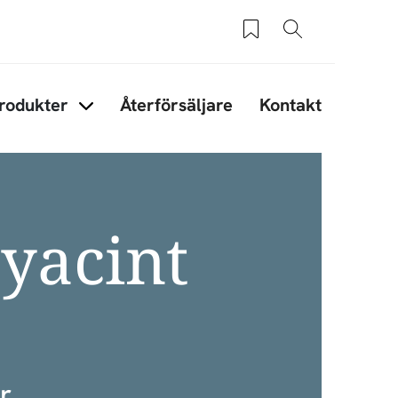
Sparade produkter
Sök
rodukter
Återförsäljare
Kontakt
under Tips & råd
Items under Produkter
yacint
r