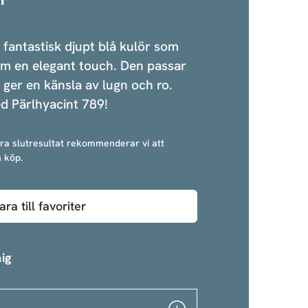
 fantastisk djupt blå kulör som
em en elegant touch. Den passar
h ger en känsla av lugn och ro.
d Pärlhyacint 789!
bra slutresultat rekommenderar vi att
 köp.
ara till favoriter
ig