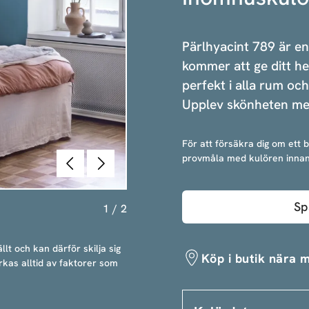
Pärlhyacint 789 är en
kommer att ge ditt h
perfekt i alla rum oc
Upplev skönheten me
För att försäkra dig om ett 
Föregående
Nästa
provmåla med kulören innan
Sp
1
/
2
llt och kan därför skilja sig
Köp i butik nära m
rkas alltid av faktorer som