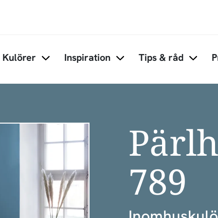
Hoppa till huvudinnehåll
Kulörer
Inspiration
Tips & råd
P
Items under Kulörer
Items under Inspiration
Items 
Pärlh
789
Inomhuskulö