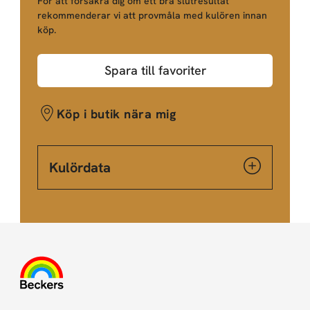
För att försäkra dig om ett bra slutresultat
rekommenderar vi att provmåla med kulören innan
köp.
Spara till favoriter
Köp i butik nära mig
Kulördata