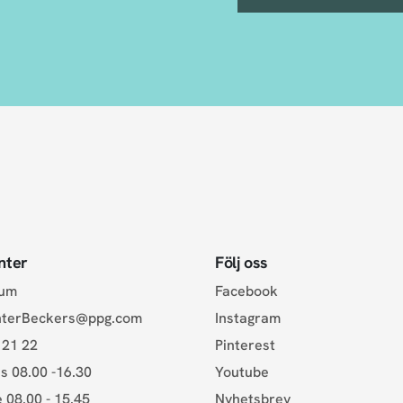
nter
Följ oss
rum
Facebook
nterBeckers@ppg.com
Instagram
 21 22
Pinterest
s 08.00 -16.30
Youtube
e 08.00 - 15.45
Nyhetsbrev