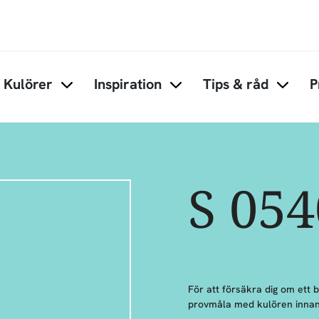
Hoppa till huvudinnehåll
Kulörer
Inspiration
Tips & råd
P
Items under Kulörer
Items under Inspiration
Items 
S 05
För att försäkra dig om ett 
provmåla med kulören innan