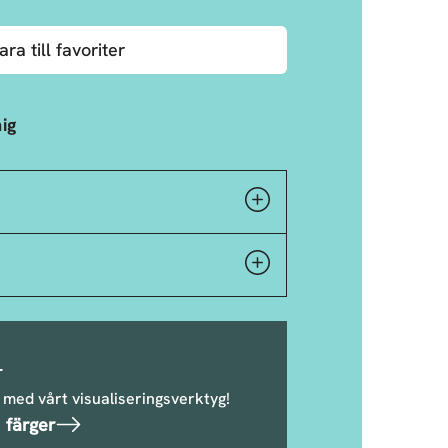
ara till favoriter
ig
r
 med vårt visualiseringsverktyg!
 färger