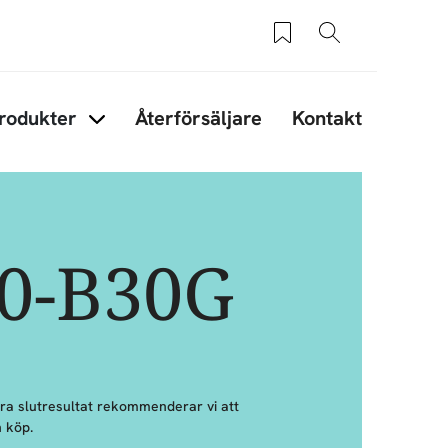
Sparade produkter
Sök
rodukter
Återförsäljare
Kontakt
under Tips & råd
Items under Produkter
40-B30G
bra slutresultat rekommenderar vi att
 köp.