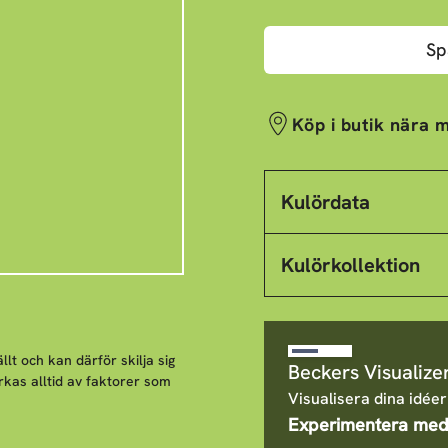
Sp
Köp i butik nära m
Kulördata
Kulörkollektion
llt och kan därför skilja sig
Beckers Visualize
rkas alltid av faktorer som
Visualisera dina idéer
Experimentera med