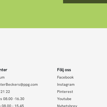
nter
Följ oss
rum
Facebook
nterBeckers@ppg.com
Instagram
 21 22
Pinterest
s 08.00 -16.30
Youtube
e 08.00 - 15.45
Nyhetsbrev