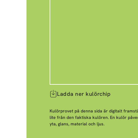
Ladda ner kulörchip
Kulörprovet på denna sida är digitalt framstä
lite från den faktiska kulören. En kulör påve
yta, glans, material och ljus.