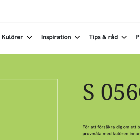
Hoppa till huvudinnehåll
Kulörer
Inspiration
Tips & råd
P
Items under Kulörer
Items under Inspiration
Items 
S 05
För att försäkra dig om ett 
provmåla med kulören innan