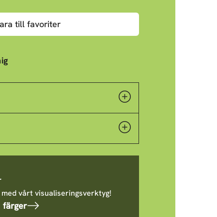
ara till favoriter
ig
r
 med vårt visualiseringsverktyg!
 färger