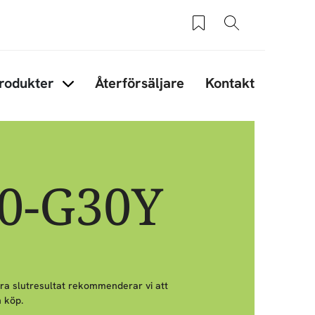
Sparade produkter
Sök
rodukter
Återförsäljare
Kontakt
under Tips & råd
Items under Produkter
60-G30Y
bra slutresultat rekommenderar vi att
 köp.