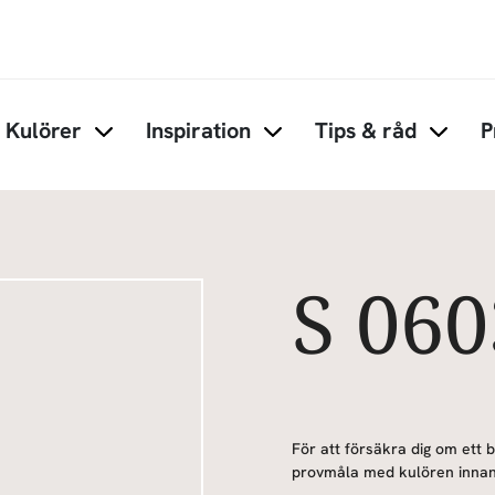
Hoppa till huvudinnehåll
Kulörer
Inspiration
Tips & råd
P
Items under Kulörer
Items under Inspiration
Items 
S 06
För att försäkra dig om ett 
provmåla med kulören innan