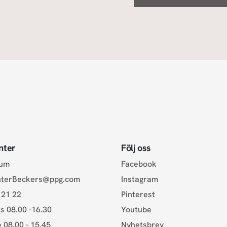
nter
Följ oss
rum
Facebook
nterBeckers@ppg.com
Instagram
 21 22
Pinterest
s 08.00 -16.30
Youtube
e 08.00 - 15.45
Nyhetsbrev