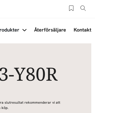
Sparade produkter
Sök
rodukter
Återförsäljare
Kontakt
under Tips & råd
Items under Produkter
03-Y80R
bra slutresultat rekommenderar vi att
 köp.