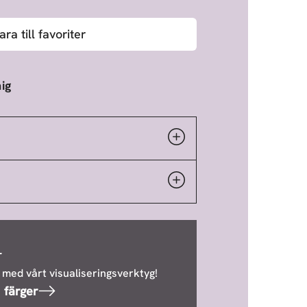
ara till favoriter
ig
r
 med vårt visualiseringsverktyg!
 färger