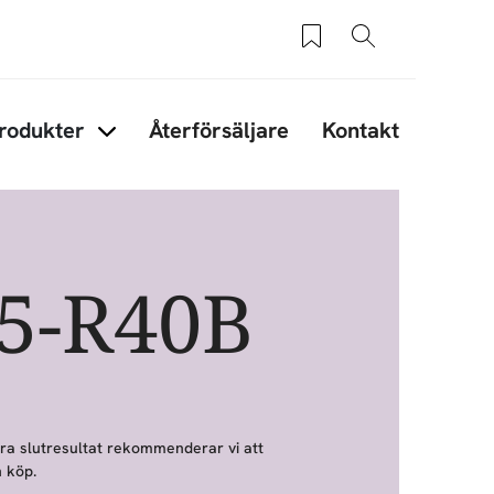
Sparade produkter
Sök
rodukter
Återförsäljare
Kontakt
under Tips & råd
Items under Produkter
15-R40B
bra slutresultat rekommenderar vi att
 köp.