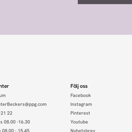
nter
Följ oss
rum
Facebook
nterBeckers@ppg.com
Instagram
 21 22
Pinterest
s 08.00 -16.30
Youtube
e 08.00 - 15.45
Nyhetsbrev