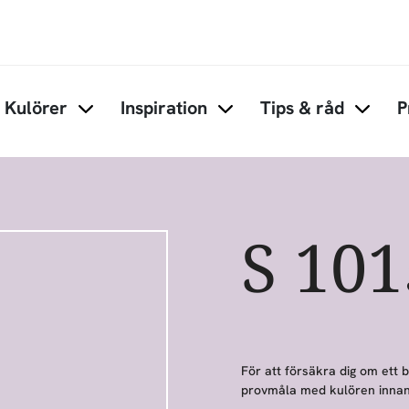
Hoppa till huvudinnehåll
Kulörer
Inspiration
Tips & råd
P
Items under Kulörer
Items under Inspiration
Items 
S 10
För att försäkra dig om ett 
provmåla med kulören innan