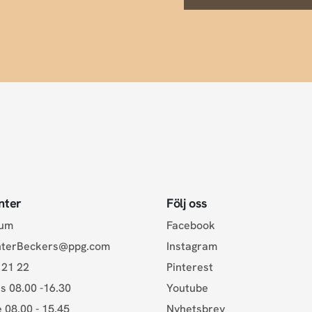
nter
Följ oss
rum
Facebook
nterBeckers@ppg.com
Instagram
 21 22
Pinterest
s 08.00 -16.30
Youtube
e 08.00 - 15.45
Nyhetsbrev