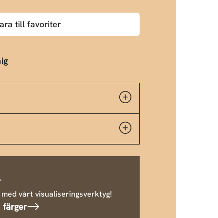
ara till favoriter
ig
r
 med vårt visualiseringsverktyg!
 färger