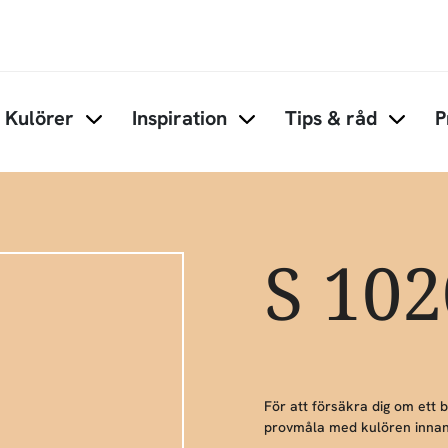
Hoppa till huvudinnehåll
Kulörer
Inspiration
Tips & råd
P
Items under Kulörer
Items under Inspiration
Items 
S 10
För att försäkra dig om ett 
provmåla med kulören innan