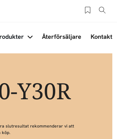
Sparade produkter
Sök
rodukter
Återförsäljare
Kontakt
under Tips & råd
Items under Produkter
20-Y30R
bra slutresultat rekommenderar vi att
 köp.