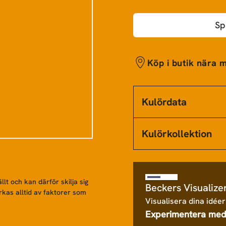
Sp
Köp i butik nära m
Kulördata
Kulörkollektion
llt och kan därför skilja sig
Beckers Visualize
rkas alltid av faktorer som
Visualisera dina idéer
Experimentera med