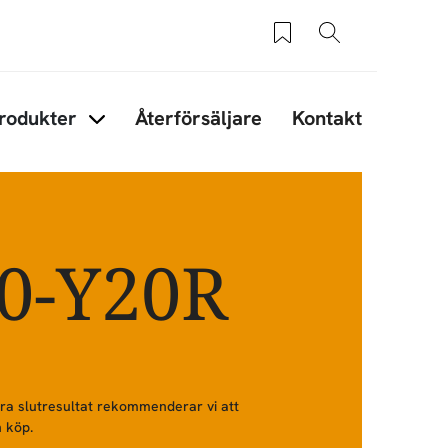
Sparade produkter
Sök
rodukter
Återförsäljare
Kontakt
under Tips & råd
Items under Produkter
80-Y20R
bra slutresultat rekommenderar vi att
 köp.