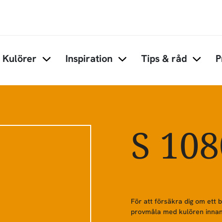
Hoppa till huvudinnehåll
Kulörer
Inspiration
Tips & råd
P
Items under Kulörer
Items under Inspiration
Items 
S 10
För att försäkra dig om ett 
provmåla med kulören innan