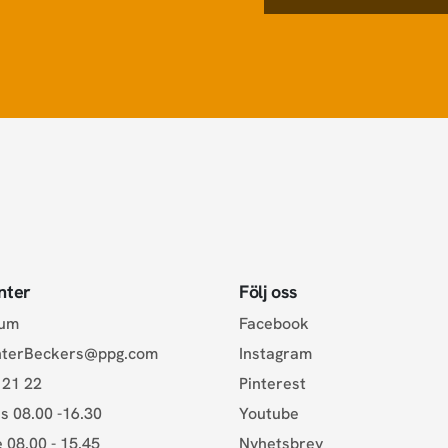
nter
Följ oss
rum
Facebook
nterBeckers@ppg.com
Instagram
 21 22
Pinterest
s 08.00 -16.30
Youtube
e 08.00 - 15.45
Nyhetsbrev