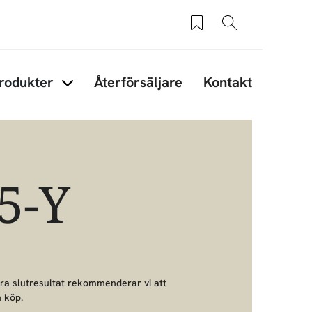
Sparade produkter
Sök
rodukter
Återförsäljare
Kontakt
under Tips & råd
Items under Produkter
5-Y
bra slutresultat rekommenderar vi att
 köp.