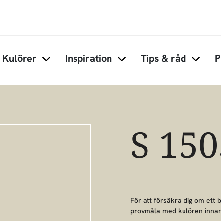
Hoppa till huvudinnehåll
Kulörer
Inspiration
Tips & råd
P
Items under Kulörer
Items under Inspiration
Items 
S 150
För att försäkra dig om ett 
provmåla med kulören innan