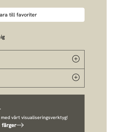
ara till favoriter
ig
r
 med vårt visualiseringsverktyg!
 färger