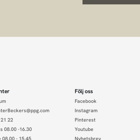
nter
Följ oss
rum
Facebook
nterBeckers@ppg.com
Instagram
 21 22
Pinterest
s 08.00 -16.30
Youtube
e 08.00 - 15.45
Nyhetsbrev