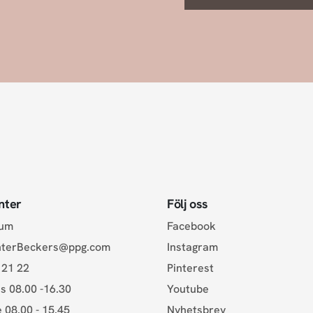
nter
Följ oss
rum
Facebook
nterBeckers@ppg.com
Instagram
 21 22
Pinterest
s 08.00 -16.30
Youtube
e 08.00 - 15.45
Nyhetsbrev