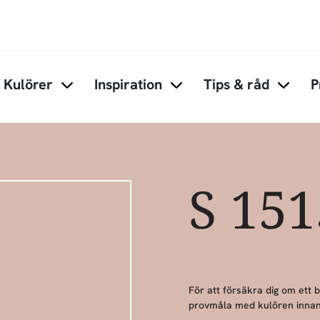
Hoppa till huvudinnehåll
Kulörer
Inspiration
Tips & råd
P
Items under Kulörer
Items under Inspiration
Items 
S 15
För att försäkra dig om ett 
provmåla med kulören innan