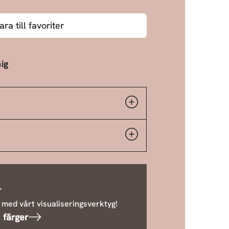
ara till favoriter
ig
r
 med vårt visualiseringsverktyg!
 färger