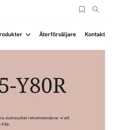
Sparade produkter
Sök
rodukter
Återförsäljare
Kontakt
under Tips & råd
Items under Produkter
15-Y80R
bra slutresultat rekommenderar vi att
 köp.