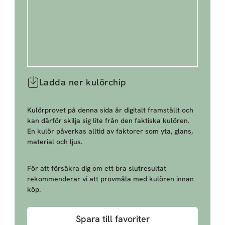
Ladda ner kulörchip
Kulörprovet på denna sida är digitalt framställt och
kan därför skilja sig lite från den faktiska kulören.
En kulör påverkas alltid av faktorer som yta, glans,
material och ljus.
För att försäkra dig om ett bra slutresultat
rekommenderar vi att provmåla med kulören innan
köp.
Spara till favoriter