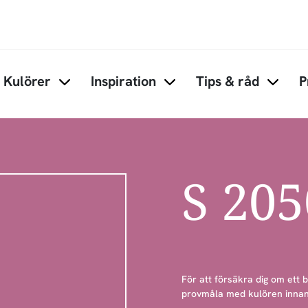
Hoppa till huvudinnehåll
Kulörer
Inspiration
Tips & råd
P
Items under Kulörer
Items under Inspiration
Items 
S 20
För att försäkra dig om ett 
provmåla med kulören innan