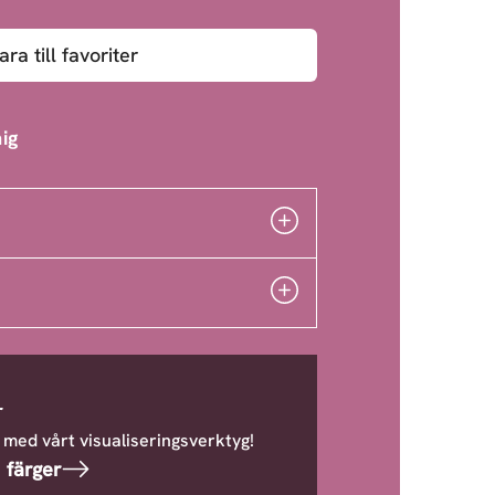
ara till favoriter
ig
r
 med vårt visualiseringsverktyg!
 färger