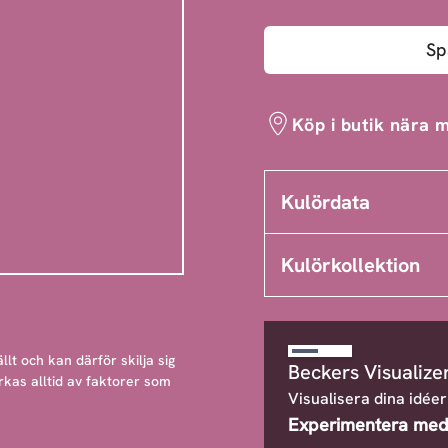
Sp
Köp i butik nära m
Kulördata
Kulörkollektion
llt och kan därför skilja sig
Beckers Visualize
rkas alltid av faktorer som
Visualisera dina idéer
Experimentera med