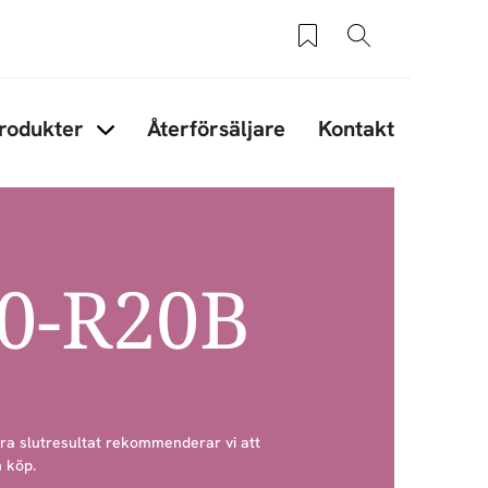
Sparade produkter
Sök
rodukter
Återförsäljare
Kontakt
under Tips & råd
Items under Produkter
50-R20B
bra slutresultat rekommenderar vi att
 köp.