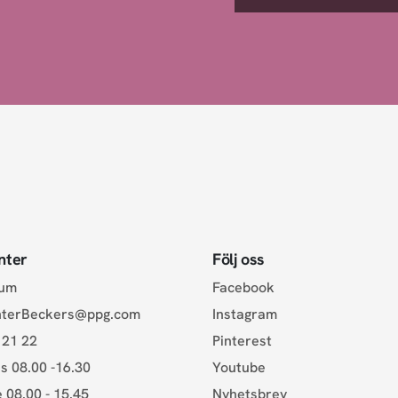
nter
Följ oss
rum
Facebook
nterBeckers@ppg.com
Instagram
 21 22
Pinterest
s 08.00 -16.30
Youtube
e 08.00 - 15.45
Nyhetsbrev