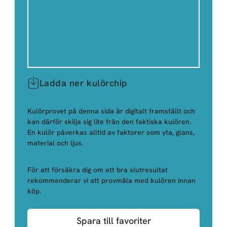
Ladda ner kulörchip
Kulörprovet på denna sida är digitalt framställt och
kan därför skilja sig lite från den faktiska kulören.
En kulör påverkas alltid av faktorer som yta, glans,
material och ljus.
För att försäkra dig om ett bra slutresultat
rekommenderar vi att provmåla med kulören innan
köp.
Spara till favoriter