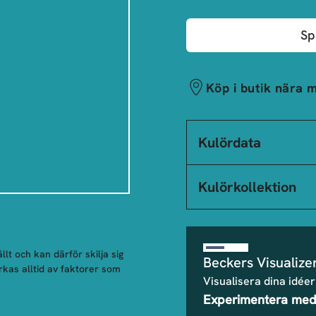
Sp
Köp i butik nära m
Kulördata
Kulörkollektion
llt och kan därför skilja sig
Beckers Visualize
rkas alltid av faktorer som
Visualisera dina idéer
Experimentera med