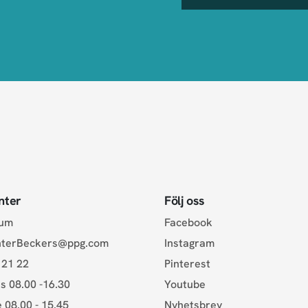
nter
Följ oss
rum
Facebook
nterBeckers@ppg.com
Instagram
 21 22
Pinterest
s 08.00 -16.30
Youtube
e 08.00 - 15.45
Nyhetsbrev