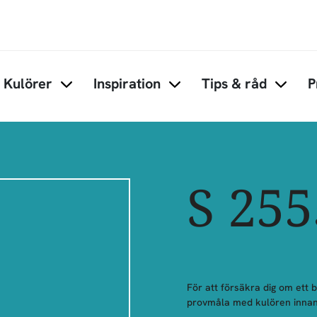
Hoppa till huvudinnehåll
Kulörer
Inspiration
Tips & råd
P
Items under Kulörer
Items under Inspiration
Items 
S 25
För att försäkra dig om ett 
provmåla med kulören innan