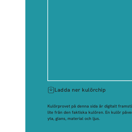
Ladda ner kulörchip
Kulörprovet på denna sida är digitalt framstä
lite från den faktiska kulören. En kulör påve
yta, glans, material och ljus.