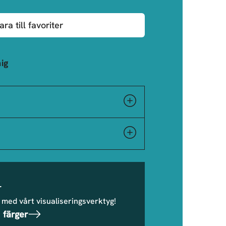
ara till favoriter
ig
r
 med vårt visualiseringsverktyg!
 färger