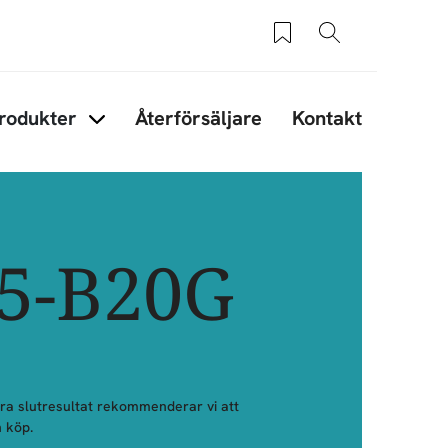
Sparade produkter
Sök
rodukter
Återförsäljare
Kontakt
under Tips & råd
Items under Produkter
55-B20G
bra slutresultat rekommenderar vi att
 köp.