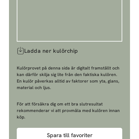
Ladda ner kulörchip
Kulörprovet på denna sida är digitalt framställt och
kan därför skilja sig lite från den faktiska kulören.
En kulör påverkas alltid av faktorer som yta, glans,
material och ljus.
För att försäkra dig om ett bra slutresultat
rekommenderar vi att provmåla med kulören innan
köp.
Spara till favoriter