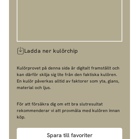
Ladda ner kulörchip
Kulörprovet på denna sida är digitalt framställt och
kan därför skilja sig lite från den faktiska kulören.
En kulör påverkas alltid av faktorer som yta, glans,
material och ljus.
För att försäkra dig om ett bra slutresultat
rekommenderar vi att provmåla med kulören innan
köp.
Spara till favoriter