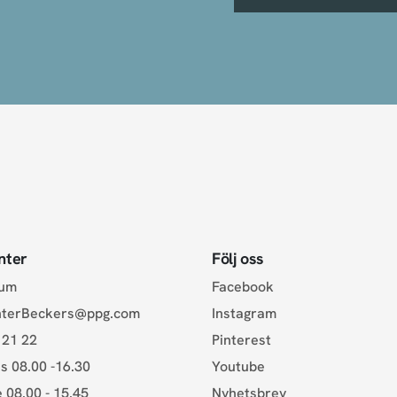
nter
Följ oss
rum
Facebook
nterBeckers@ppg.com
Instagram
 21 22
Pinterest
s 08.00 -16.30
Youtube
e 08.00 - 15.45
Nyhetsbrev