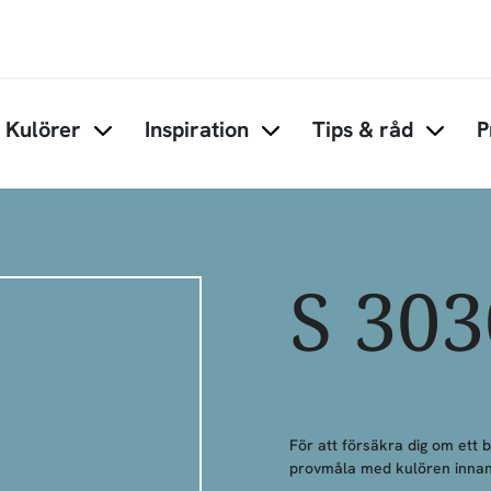
Hoppa till huvudinnehåll
Kulörer
Inspiration
Tips & råd
P
Items under Kulörer
Items under Inspiration
Items 
S 30
För att försäkra dig om ett 
provmåla med kulören innan