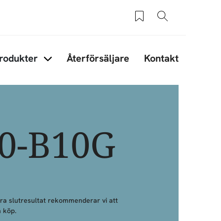
Sparade produkter
Sök
rodukter
Återförsäljare
Kontakt
under Tips & råd
Items under Produkter
30-B10G
bra slutresultat rekommenderar vi att
 köp.