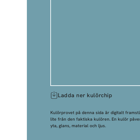
Ladda ner kulörchip
Kulörprovet på denna sida är digitalt framstä
lite från den faktiska kulören. En kulör påve
yta, glans, material och ljus.