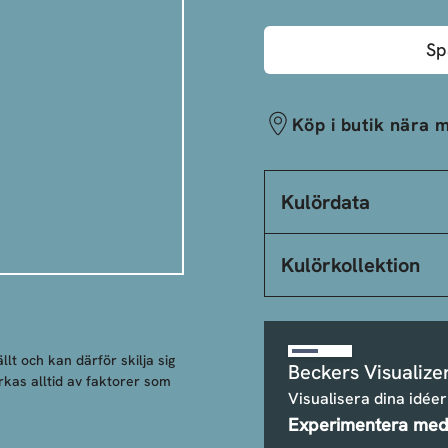
Sp
Köp i butik nära m
Kulördata
Kulörkollektion
llt och kan därför skilja sig
Beckers Visualize
rkas alltid av faktorer som
Visualisera dina idéer
Experimentera med