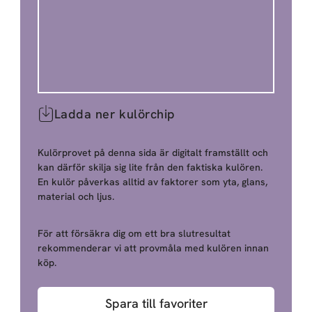
Ladda ner kulörchip
Kulörprovet på denna sida är digitalt framställt och
kan därför skilja sig lite från den faktiska kulören.
En kulör påverkas alltid av faktorer som yta, glans,
material och ljus.
För att försäkra dig om ett bra slutresultat
rekommenderar vi att provmåla med kulören innan
köp.
Spara till favoriter