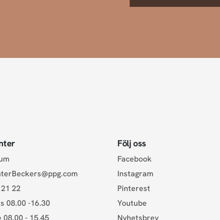
nter
Följ oss
rum
Facebook
nterBeckers@ppg.com
Instagram
 21 22
Pinterest
s 08.00 -16.30
Youtube
e 08.00 - 15.45
Nyhetsbrev