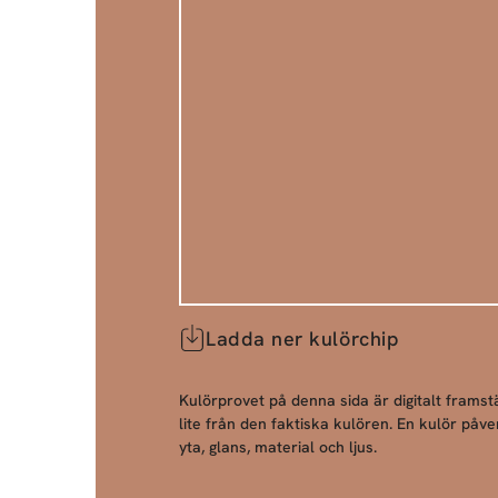
Ladda ner kulörchip
Kulörprovet på denna sida är digitalt framstä
lite från den faktiska kulören. En kulör påve
yta, glans, material och ljus.