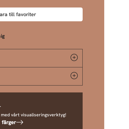
ara till favoriter
ig
r
 med vårt visualiseringsverktyg!
 färger