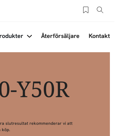
Sparade produkter
Sök
rodukter
Återförsäljare
Kontakt
under Tips & råd
Items under Produkter
30-Y50R
bra slutresultat rekommenderar vi att
 köp.