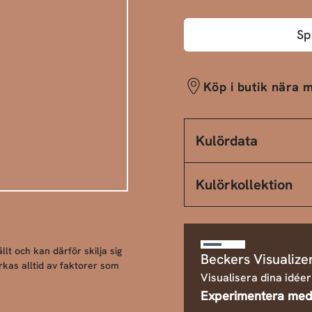
Sp
Köp i butik nära m
Kulördata
Kulörkollektion
llt och kan därför skilja sig
Beckers Visualize
rkas alltid av faktorer som
Visualisera dina idéer
Experimentera med