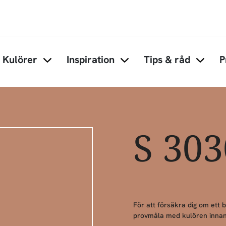
Hoppa till huvudinnehåll
Kulörer
Inspiration
Tips & råd
P
Items under Kulörer
Items under Inspiration
Items 
S 30
För att försäkra dig om ett 
provmåla med kulören innan