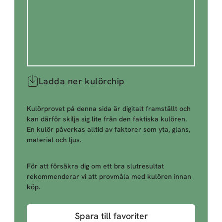
Ladda ner kulörchip
Kulörprovet på denna sida är digitalt framställt och
kan därför skilja sig lite från den faktiska kulören.
En kulör påverkas alltid av faktorer som yta, glans,
material och ljus.
För att försäkra dig om ett bra slutresultat
rekommenderar vi att provmåla med kulören innan
köp.
Spara till favoriter