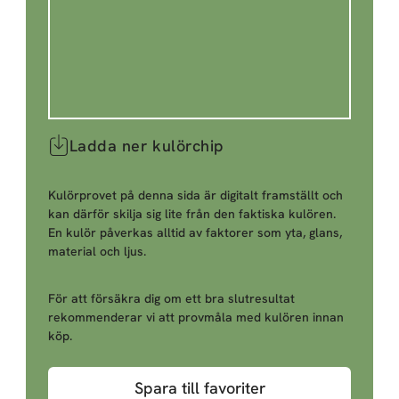
Ladda ner kulörchip
Kulörprovet på denna sida är digitalt framställt och
kan därför skilja sig lite från den faktiska kulören.
En kulör påverkas alltid av faktorer som yta, glans,
material och ljus.
För att försäkra dig om ett bra slutresultat
rekommenderar vi att provmåla med kulören innan
köp.
Spara till favoriter