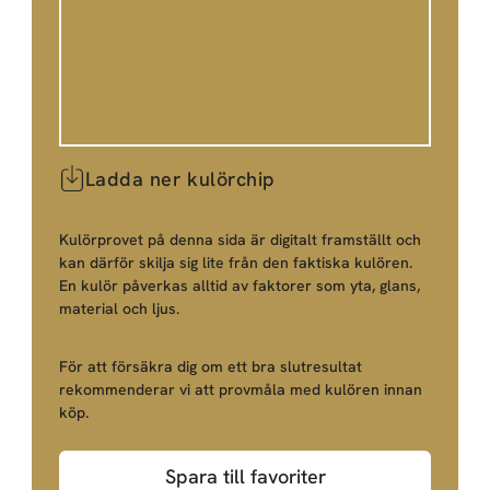
Ladda ner kulörchip
Kulörprovet på denna sida är digitalt framställt och
kan därför skilja sig lite från den faktiska kulören.
En kulör påverkas alltid av faktorer som yta, glans,
material och ljus.
För att försäkra dig om ett bra slutresultat
rekommenderar vi att provmåla med kulören innan
köp.
Spara till favoriter