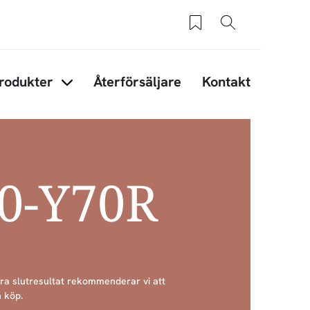
Sparade produkter
Sök
rodukter
Återförsäljare
Kontakt
under Tips & råd
Items under Produkter
40-Y70R
bra slutresultat rekommenderar vi att
 köp.