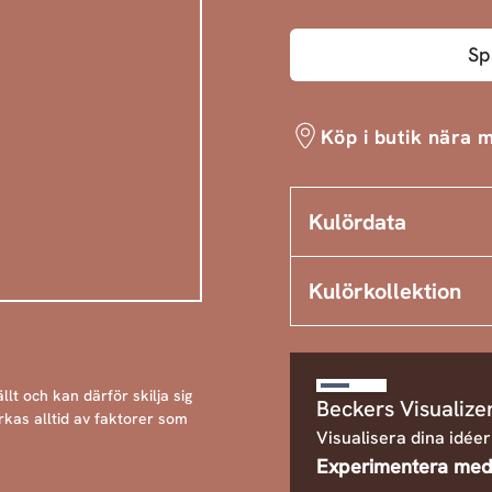
Sp
Köp i butik nära m
Kulördata
Kulörkollektion
llt och kan därför skilja sig
Beckers Visualize
rkas alltid av faktorer som
Visualisera dina idéer
Experimentera med