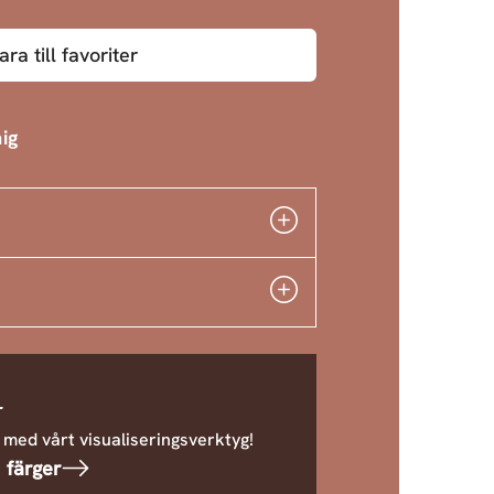
ara till favoriter
ig
r
 med vårt visualiseringsverktyg!
 färger