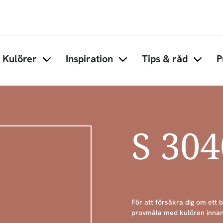
Hoppa till huvudinnehåll
Kulörer
Inspiration
Tips & råd
P
Items under Kulörer
Items under Inspiration
Items 
S 30
För att försäkra dig om ett 
provmåla med kulören innan