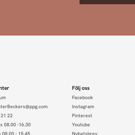
nter
Följ oss
rum
Facebook
nterBeckers@ppg.com
Instagram
 21 22
Pinterest
s 08.00 -16.30
Youtube
e 08.00 - 15.45
Nyhetsbrev