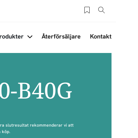
Sparade produkter
Sök
rodukter
Återförsäljare
Kontakt
under Tips & råd
Items under Produkter
50-B40G
bra slutresultat rekommenderar vi att
 köp.