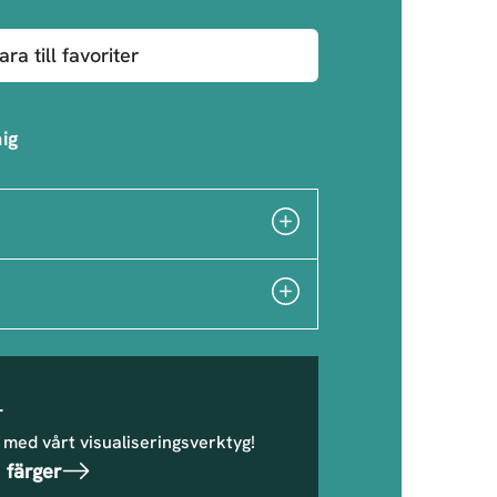
ara till favoriter
ig
r
 med vårt visualiseringsverktyg!
 färger