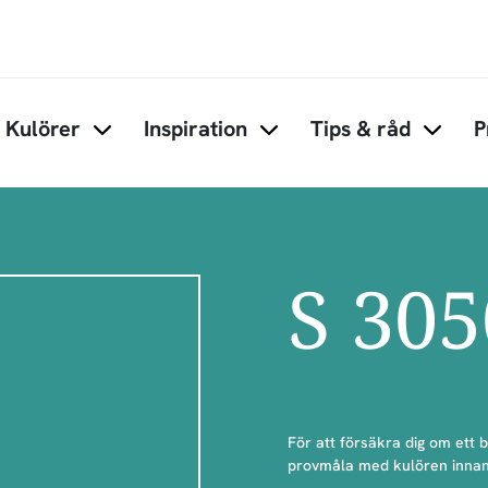
Hoppa till huvudinnehåll
Kulörer
Inspiration
Tips & råd
P
Items under Kulörer
Items under Inspiration
Items 
S 30
För att försäkra dig om ett 
provmåla med kulören innan