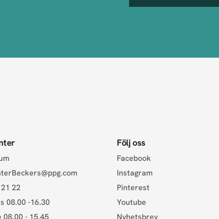
nter
Följ oss
rum
Facebook
nterBeckers@ppg.com
Instagram
 21 22
Pinterest
s 08.00 -16.30
Youtube
e 08.00 - 15.45
Nyhetsbrev