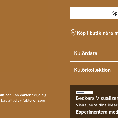
Sp
Köp i butik nära m
Kulördata
Kulörkollektion
llt och kan därför skilja sig
Beckers Visualize
rkas alltid av faktorer som
Visualisera dina idéer
Experimentera med