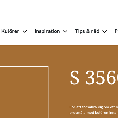
Hoppa till huvudinnehåll
Kulörer
Inspiration
Tips & råd
P
Items under Kulörer
Items under Inspiration
Items 
S 35
För att försäkra dig om ett 
provmåla med kulören innan