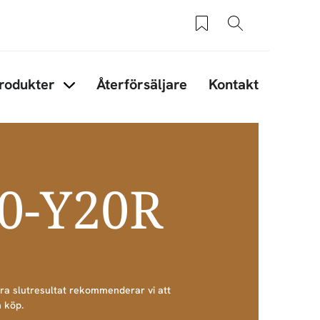
Sparade produkter
Sök
rodukter
Återförsäljare
Kontakt
under Tips & råd
Items under Produkter
60-Y20R
bra slutresultat rekommenderar vi att
 köp.