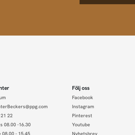
nter
Följ oss
rum
Facebook
nterBeckers@ppg.com
Instagram
 21 22
Pinterest
s 08.00 -16.30
Youtube
e 08.00 - 15.45
Nyhetsbrev