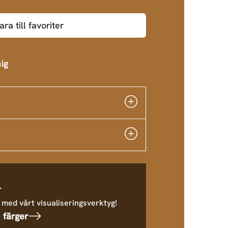
ara till favoriter
ig
r
 med vårt visualiseringsverktyg!
 färger