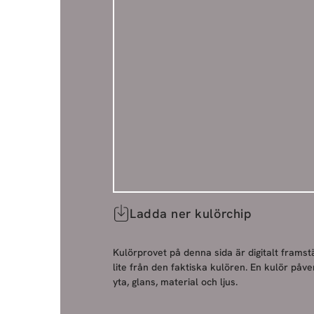
Ladda ner kulörchip
Kulörprovet på denna sida är digitalt framstä
lite från den faktiska kulören. En kulör påve
yta, glans, material och ljus.