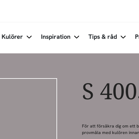
Hoppa till huvudinnehåll
Kulörer
Inspiration
Tips & råd
P
Items under Kulörer
Items under Inspiration
Items 
S 40
För att försäkra dig om ett 
provmåla med kulören innan