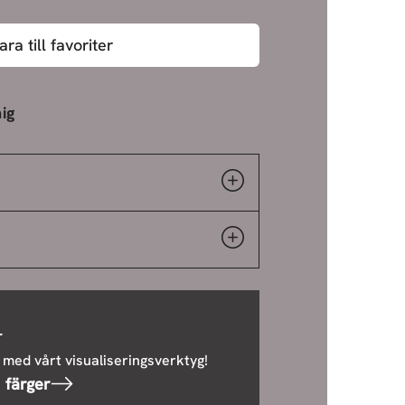
ara till favoriter
ig
r
 med vårt visualiseringsverktyg!
 färger