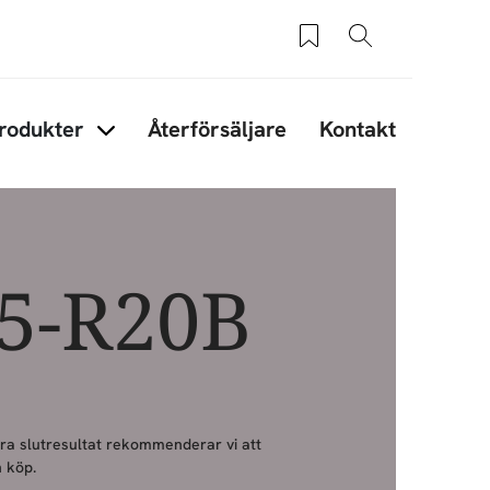
Sparade produkter
Sök
rodukter
Återförsäljare
Kontakt
under Tips & råd
Items under Produkter
05-R20B
bra slutresultat rekommenderar vi att
 köp.