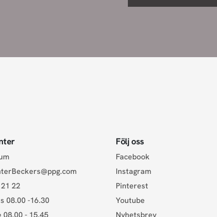
nter
Följ oss
rum
Facebook
nterBeckers@ppg.com
Instagram
 21 22
Pinterest
s 08.00 -16.30
Youtube
e 08.00 - 15.45
Nyhetsbrev