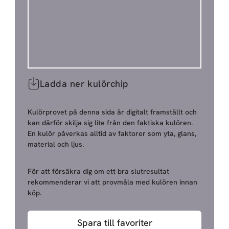
Ladda ner kulörchip
Kulörprovet på denna sida är digitalt framställt och
kan därför skilja sig lite från den faktiska kulören.
En kulör påverkas alltid av faktorer som yta, glans,
material och ljus.
För att försäkra dig om ett bra slutresultat
rekommenderar vi att provmåla med kulören innan
köp.
Spara till favoriter