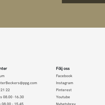
nter
Följ oss
rum
Facebook
nterBeckers@ppg.com
Instagram
 21 22
Pinterest
s 08.00 -16.30
Youtube
e 08.00 - 15.45
Nyhetsbrev