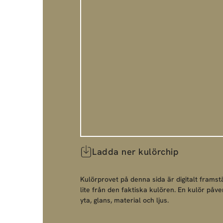
Ladda ner kulörchip
Kulörprovet på denna sida är digitalt framstä
lite från den faktiska kulören. En kulör påve
yta, glans, material och ljus.