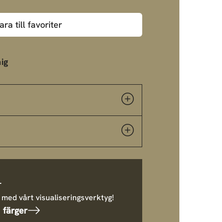
ara till favoriter
ig
r
 med vårt visualiseringsverktyg!
 färger