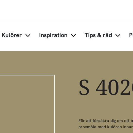
Hoppa till huvudinnehåll
Kulörer
Inspiration
Tips & råd
P
Items under Kulörer
Items under Inspiration
Items 
S 40
För att försäkra dig om ett 
provmåla med kulören innan