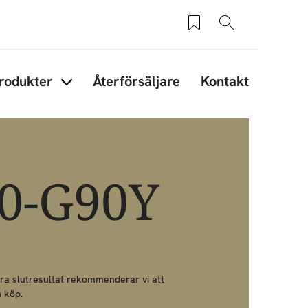
Sparade produkter
Sök
rodukter
Återförsäljare
Kontakt
under Tips & råd
Items under Produkter
20-G90Y
bra slutresultat rekommenderar vi att
 köp.