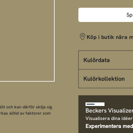
Sp
Köp i butik nära m
Kulördata
Kulörkollektion
llt och kan därför skilja sig
Beckers Visualize
rkas alltid av faktorer som
Visualisera dina idéer
Experimentera med