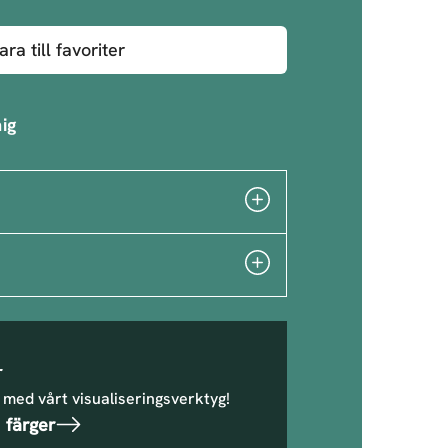
ara till favoriter
ig
r
 med vårt visualiseringsverktyg!
 färger