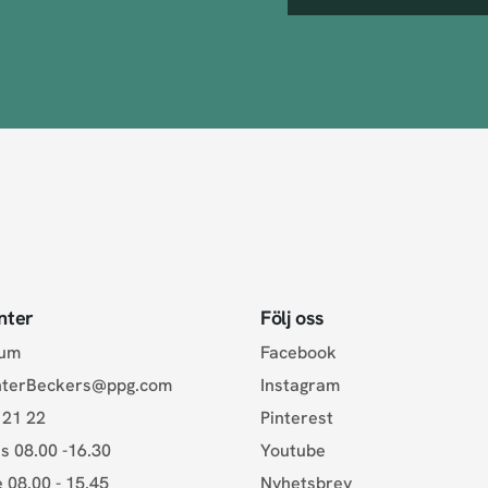
nter
Följ oss
rum
Facebook
nterBeckers@ppg.com
Instagram
 21 22
Pinterest
s 08.00 -16.30
Youtube
e 08.00 - 15.45
Nyhetsbrev