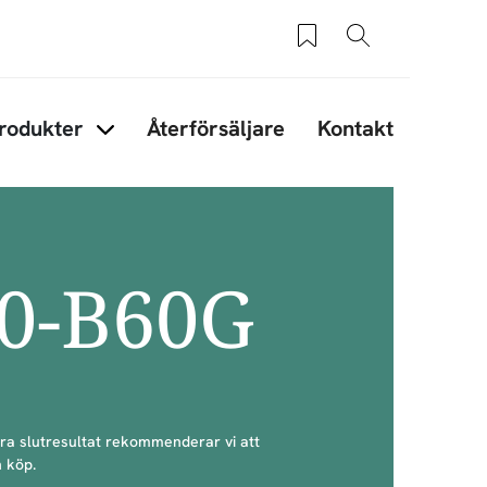
Sparade produkter
Sök
rodukter
Återförsäljare
Kontakt
under Tips & råd
Items under Produkter
40-B60G
bra slutresultat rekommenderar vi att
 köp.