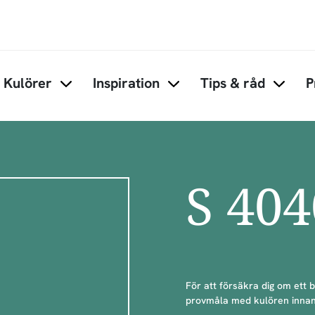
Hoppa till huvudinnehåll
Kulörer
Inspiration
Tips & råd
P
Items under Kulörer
Items under Inspiration
Items 
S 40
För att försäkra dig om ett 
provmåla med kulören innan